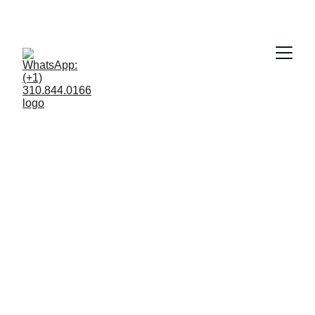
Tradutor Brasileiro 
nos Estados Unidos
Discagem Grátis: 
Estados Unidos: 
1.877.297.4998
 - 