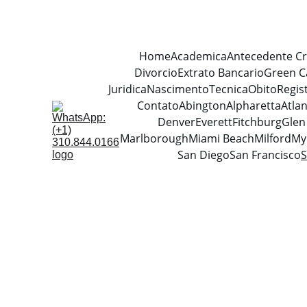
Home
Academica
Antecedente Cr
Divorcio
Extrato Bancario
Green C
Juridica
Nascimento
Tecnica
Obito
Regis
Contato
Abington
Alpharetta
Atla
Denver
Everett
Fitchburg
Glen
Marlborough
Miami Beach
Milford
My
San Diego
San Francisco
S