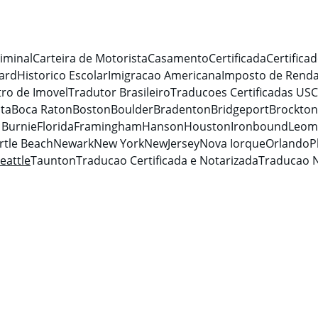
iminal
Carteira de Motorista
Casamento
Certificada
Certifica
ard
Historico Escolar
Imigracao Americana
Imposto de Rend
tro de Imovel
Tradutor Brasileiro
Traducoes Certificadas USC
nta
Boca Raton
Boston
Boulder
Bradenton
Bridgeport
Brockton
 Burnie
Florida
Framingham
Hanson
Houston
Ironbound
Leom
rtle Beach
Newark
New York
NewJersey
Nova Iorque
Orlando
P
eattle
Taunton
Traducao Certificada e Notarizada
Traducao N