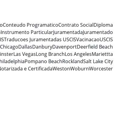
do
Conteudo Programatico
Contrato Social
Diploma
a
Instrumento Particular
Juramentada
Juramentado
IS
Traducoes Juramentadas USCIS
Vacinacao
USCIS
Chicago
Dallas
Danbury
Davenport
Deerfield Beach
inster
Las Vegas
Long Branch
Los Angeles
Mariettta
hiladelphia
Pompano Beach
Rockland
Salt Lake City
otarizada e Certificada
Weston
Woburn
Worcester