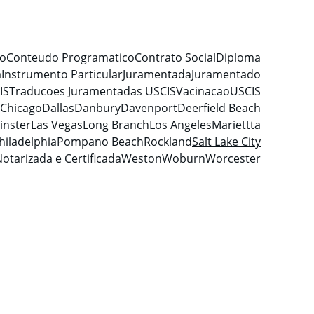
do
Conteudo Programatico
Contrato Social
Diploma
a
Instrumento Particular
Juramentada
Juramentado
IS
Traducoes Juramentadas USCIS
Vacinacao
USCIS
Chicago
Dallas
Danbury
Davenport
Deerfield Beach
inster
Las Vegas
Long Branch
Los Angeles
Mariettta
hiladelphia
Pompano Beach
Rockland
Salt Lake City
otarizada e Certificada
Weston
Woburn
Worcester