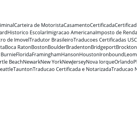
iminal
Carteira de Motorista
Casamento
Certificada
Certifica
ard
Historico Escolar
Imigracao Americana
Imposto de Rend
tro de Imovel
Tradutor Brasileiro
Traducoes Certificadas USC
nta
Boca Raton
Boston
Boulder
Bradenton
Bridgeport
Brockton
 Burnie
Florida
Framingham
Hanson
Houston
Ironbound
Leom
rtle Beach
Newark
New York
NewJersey
Nova Iorque
Orlando
P
eattle
Taunton
Traducao Certificada e Notarizada
Traducao N