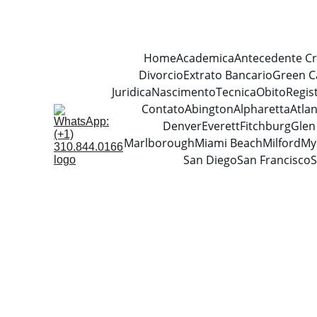
Home
Academica
Antecedente Cr
Divorcio
Extrato Bancario
Green C
Juridica
Nascimento
Tecnica
Obito
Regis
Contato
Abington
Alpharetta
Atla
Denver
Everett
Fitchburg
Glen
Marlborough
Miami Beach
Milford
My
San Diego
San Francisco
S