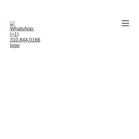
Tradução 
Juramentada nos 
Estados Unidos 
Discagem Grátis: 